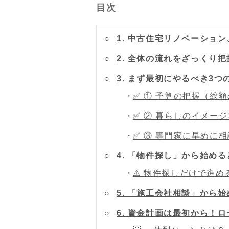
目次
1. 中古住宅リノベーショ
2. 全体の流れをざっくり
3. まず最初にやるべき3つ
✅ ① 予算の把握（総
✅ ② 暮らしのイメー
✅ ③ 専門家に早めに
4. 「物件探し」から始め
⚠ 物件探しだけで進め
5. 「施工会社相談」から
6. 資金計画は最初から！