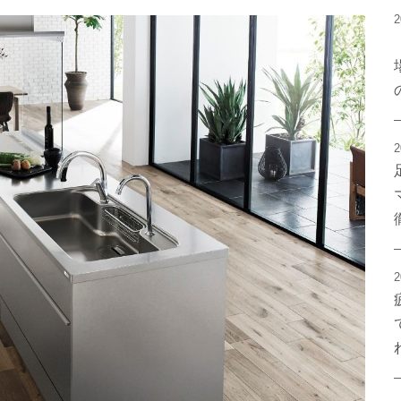
2
2
2