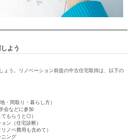
握しよう
しょう。リノベーション前提の中古住宅取得は、以下の
立地・間取り・暮らし方）  
見学会などに参加  
してもらうと◎）  
ション（住宅診断）  
（リノベ費用も含めて）  
ンニング  