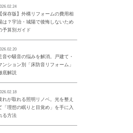
026.02.24
【保存版】外構リフォームの費用相
場は？宇治・城陽で後悔しないため
の予算別ガイド
026.02.20
足音や騒音の悩みを解消。戸建て・
マンション別「床防音リフォーム」
徹底解説
026.02.18
疲れが取れる照明リノベ。光を整え
て「理想の眠りと目覚め」を手に入
れる方法