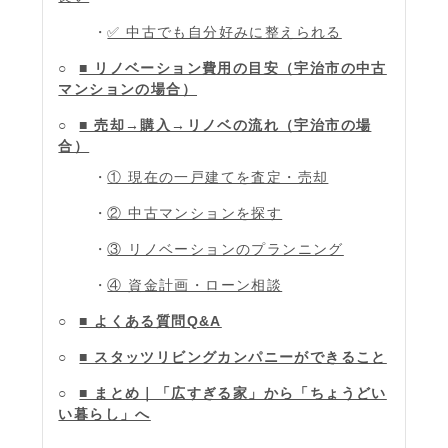
✅ 中古でも自分好みに整えられる
■ リノベーション費用の目安（宇治市の中古
マンションの場合）
■ 売却→購入→リノベの流れ（宇治市の場
合）
① 現在の一戸建てを査定・売却
② 中古マンションを探す
③ リノベーションのプランニング
④ 資金計画・ローン相談
■ よくある質問Q&A
■ スタッツリビングカンパニーができること
■ まとめ｜「広すぎる家」から「ちょうどい
い暮らし」へ