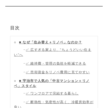
目次
■ なぜ「住み替え＋リノベ」なのか？
✅ 広すぎる家より、“ちょうどいい住ま
い”へ
✅ 維持費・管理の負担を軽減できる
✅ 売却資金をリノベ費用に充てやすい
■ 宇治市で人気の「中古マンション＋リノ
ベ」スタイル
✅ ワンフロアで完結する暮らし
✅ 断熱性・気密性が高く、冷暖房効率が
良い