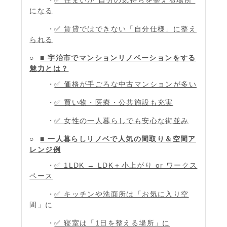
になる
✅ 賃貸ではできない「自分仕様」に整え
られる
■ 宇治市でマンションリノベーションをする
魅力とは？
✅ 価格が手ごろな中古マンションが多い
✅ 買い物・医療・公共施設も充実
✅ 女性の一人暮らしでも安心な街並み
■ 一人暮らしリノベで人気の間取り＆空間ア
レンジ例
✅ 1LDK → LDK＋小上がり or ワークス
ペース
✅ キッチンや洗面所は「お気に入り空
間」に
✅ 寝室は「1日を整える場所」に