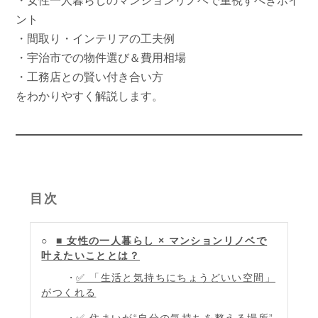
・女性一人暮らしのマンションリノベで重視すべきポイ
ント
・間取り・インテリアの工夫例
・宇治市での物件選び＆費用相場
・工務店との賢い付き合い方
をわかりやすく解説します。
目次
■ 女性の一人暮らし × マンションリノベで
叶えたいこととは？
✅ 「生活と気持ちにちょうどいい空間」
がつくれる
✅ 住まいが“自分の気持ちを整える場所”