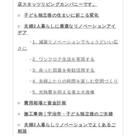
店スタッツリビングカンパニーです。
子ども独立後の住まいに起こる変化
夫婦2人暮らしに最適なリノベーションアイ
デア
1. 減築リノベーションでちょうどいい広
さに
2. ワンフロア生活を実現する
3. 余った部屋を有効活用する
4. 夫婦ふたりの時間を楽しむ空間づくり
5. 光熱費を抑える省エネ改修
費用相場と資金計画
施工事例｜宇治市・子ども独立後のご夫婦
夫婦2人暮らしリノベーションでよくあるご
相談