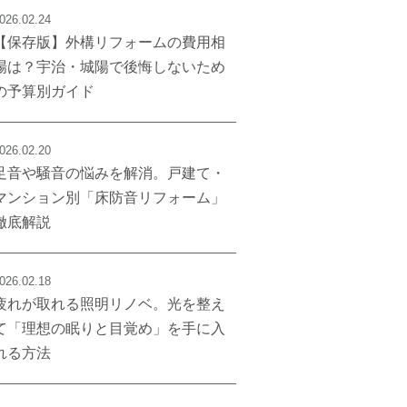
026.02.24
【保存版】外構リフォームの費用相
場は？宇治・城陽で後悔しないため
の予算別ガイド
026.02.20
足音や騒音の悩みを解消。戸建て・
マンション別「床防音リフォーム」
徹底解説
026.02.18
疲れが取れる照明リノベ。光を整え
て「理想の眠りと目覚め」を手に入
れる方法