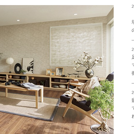
2
2
2