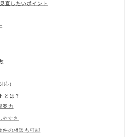
ムで見直したいポイント
上
方
年対応）
ットとは？
提案力
しやすさ
物件の相談も可能