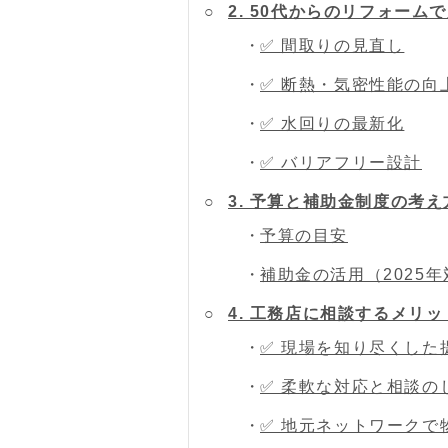
2. 50代からのリフォー
✅ 間取りの見直し
✅ 断熱・気密性能の向
✅ 水回りの最新化
✅ バリアフリー設計
3. 予算と補助金制度の考え
予算の目安
補助金の活用（2025
4. 工務店に相談するメリ
✅ 現場を知り尽くした
✅ 柔軟な対応と相談の
✅ 地元ネットワークで