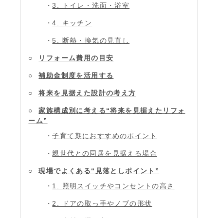
3. トイレ・洗面・浴室
4. キッチン
5. 断熱・換気の見直し
リフォーム費用の目安
補助金制度を活用する
将来を見据えた設計の考え方
家族構成別に考える“将来を見据えたリフォ
ーム”
子育て期におすすめのポイント
親世代との同居を見据える場合
現場でよくある“見落としポイント”
1. 照明スイッチやコンセントの高さ
2. ドアの取っ手やノブの形状