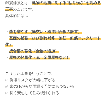
耐震補強とは、
建物の地震に対する“粘り強さ”を高める
工事
のことです。
具体的には…
・
壁を増やす（筋交い・構造用合板の設置）
・
基礎の補強（ひび割れ補修、無筋→鉄筋コンクリート
化）
・
接合部の強化（金物の追加）
・
屋根の軽量化（瓦→金属屋根など）
こうした工事を行うことで、
✅ 倒壊リスクが大幅に下がる
✅ 家のゆがみや雨漏り予防にもつながる
✅ 長く安心して住み続けられる