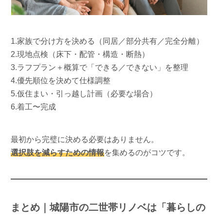
1.家族で分け方を決める（同居／部分共有／完全分離）
2.現地点検（床下・配管・構造・断熱）
3.ラフプラン＋概算で「できる／できない」を整理
4.優先順位を決めて仕様調整
5.仮住まい・引っ越し計画（必要な場合）
6.着工〜完成
最初から完璧に決める必要はありません。
選択肢を減らすための情報
を集めるのがコツです。
まとめ｜城陽市の二世帯リノベは「暮らしの