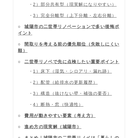
2）部分共有型（現実解になりやすい）
3）完全分離型（上下分離・左右分離）
城陽市の二世帯リノベーションで多い後悔ポ
イント
間取りを考える前の優先順位（失敗しにくい
順）
二世帯リノベで先に点検したい重要ポイント
1）床下（湿気・シロアリ・漏れ跡）
2）配管（給排水の更新履歴）
3）構造（抜けない壁・補強の要否）
4）断熱・窓（快適性）
費用が動きやすい要素（考え方）
進め方の現実解（城陽市）
まとめ｜城陽市の二世帯リノベは「暮らしの