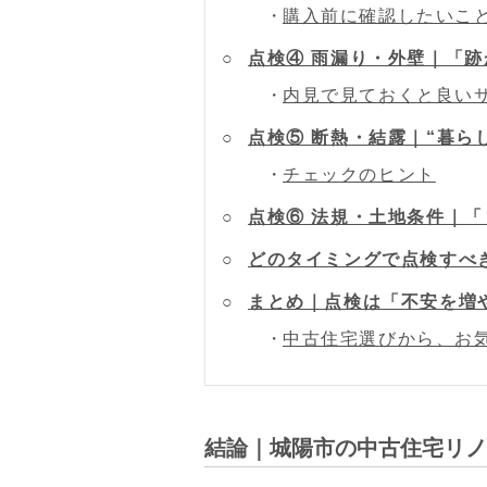
購入前に確認したいこ
点検④ 雨漏り・外壁｜「
内見で見ておくと良い
点検⑤ 断熱・結露｜“暮ら
チェックのヒント
点検⑥ 法規・土地条件｜
どのタイミングで点検すべ
まとめ｜点検は「不安を増
中古住宅選びから、お
結論｜城陽市の中古住宅リノ