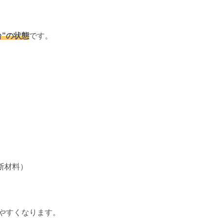
台”の状態
です。
）
断材料）
やすくなります。