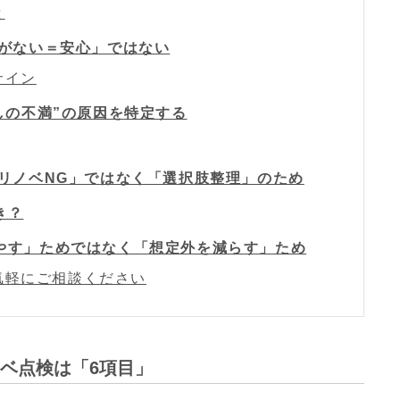
と
跡がない＝安心」ではない
サイン
しの不満”の原因を特定する
「リノベNG」ではなく「選択肢整理」のため
き？
やす」ためではなく「想定外を減らす」ため
気軽にご相談ください
ベ点検は「6項目」