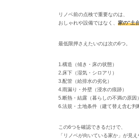
リノベ前の点検で重要なのは、
おしゃれや設備ではなく、
家の“土
最低限押さえたいのは次の6つ。
1.構造（傾き・床の状態）
2.床下（湿気・シロアリ）
3.配管（給排水の劣化）
4.雨漏り・外壁（浸水の痕跡）
5.断熱・結露（暮らしの不満の原因
6.法規・土地条件（建て替え含む判
この6つを確認できるだけで、
「リノベが向いている家か」が見え