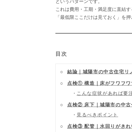
というパターンです。
これは費用・工期・満足度に直結す
「最低限ここだけは見ておく」を押
目次
結論｜城陽市の中古住宅リ
点検① 構造｜床がフワフ
こんな症状があれば要
点検② 床下｜城陽市の中
見るべきポイント
点検③ 配管｜水回りがき