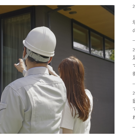
2
2
2