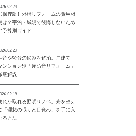
026.02.24
【保存版】外構リフォームの費用相
場は？宇治・城陽で後悔しないため
の予算別ガイド
026.02.20
足音や騒音の悩みを解消。戸建て・
マンション別「床防音リフォーム」
徹底解説
026.02.18
疲れが取れる照明リノベ。光を整え
て「理想の眠りと目覚め」を手に入
れる方法