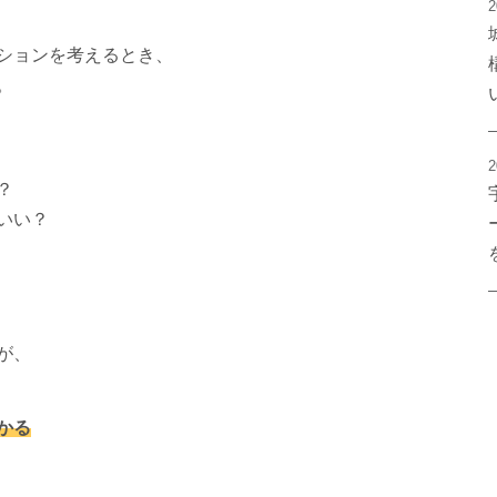
2
ションを考えるとき、
。
2
？
いい？
が、
かる