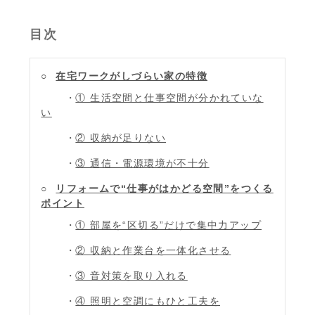
目次
在宅ワークがしづらい家の特徴
① 生活空間と仕事空間が分かれていな
い
② 収納が足りない
③ 通信・電源環境が不十分
リフォームで“仕事がはかどる空間”をつくる
ポイント
① 部屋を“区切る”だけで集中力アップ
② 収納と作業台を一体化させる
③ 音対策を取り入れる
④ 照明と空調にもひと工夫を