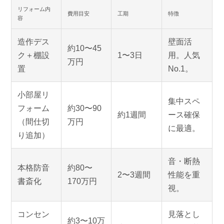
リフォーム内
費用目安
工期
特徴
容
造作デス
壁面活
約10〜45
ク＋棚設
1〜3日
用。人気
万円
置
No.1。
小部屋リ
集中スペ
フォーム
約30〜90
約1週間
ース確保
（間仕切
万円
に最適。
り追加）
音・断熱
本格防音
約80〜
2〜3週間
性能を重
書斎化
170万円
視。
コンセン
見落とし
約3〜10万