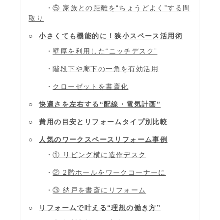
⑤ 家族との距離を“ちょうどよく”する間
取り
小さくても機能的に！狭小スペース活用術
壁厚を利用した“ニッチデスク”
階段下や廊下の一角を有効活用
クローゼットを書斎化
快適さを左右する“配線・電気計画”
費用の目安とリフォームタイプ別比較
人気のワークスペースリフォーム事例
① リビング横に造作デスク
② 2階ホールをワークコーナーに
③ 納戸を書斎にリフォーム
リフォームで叶える“理想の働き方”