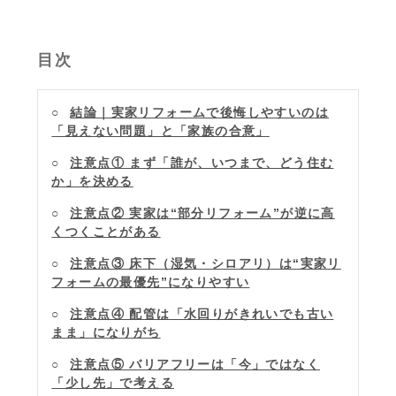
目次
結論｜実家リフォームで後悔しやすいのは
「見えない問題」と「家族の合意」
注意点① まず「誰が、いつまで、どう住む
か」を決める
注意点② 実家は“部分リフォーム”が逆に高
くつくことがある
注意点③ 床下（湿気・シロアリ）は“実家リ
フォームの最優先”になりやすい
注意点④ 配管は「水回りがきれいでも古い
まま」になりがち
注意点⑤ バリアフリーは「今」ではなく
「少し先」で考える